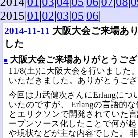
2014|
01
|
03
|
04
|
05
|
06
|
07
|
08
|
0
2015|
01
|
02
|
03
|
05
|
06
|
2014-11-11
大阪大会ご来場あ
した
大阪大会ご来場ありがとうござ
■
11/8(土)に大阪大会を行いました
いただきました。ありがとうござ
今回は力武健次さんにErlangに
いたのですが、 Erlangの言語
とエリクソンで開発されていた言語で
ープンソース化したことで何が起
や現状などが主な内容でした。 