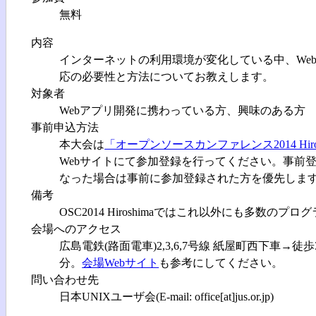
無料
内容
インターネットの利用環境が変化している中、Web
応の必要性と方法についてお教えします。
対象者
Webアプリ開発に携わっている方、興味のある方
事前申込方法
本大会は
「オープンソースカンファレンス2014 Hiros
Webサイトにて参加登録を行ってください。事前
なった場合は事前に参加登録された方を優先しま
備考
OSC2014 Hiroshimaではこれ以外にも多
会場へのアクセス
広島電鉄(路面電車)2,3,6,7号線 紙屋町西下車→
分。
会場Webサイト
も参考にしてください。
問い合わせ先
日本UNIXユーザ会(E-mail: office[at]jus.or.jp)