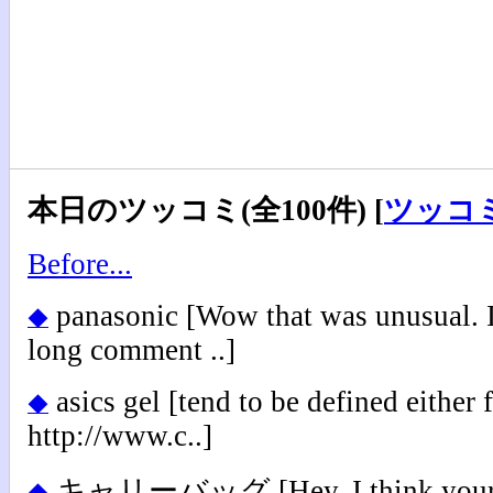
本日のツッコミ(全100件) [
ツッコ
Before...
panasonic
[Wow that was unusual. I 
◆
long comment ..]
asics gel
[tend to be defined either 
◆
http://www.c..]
キャリーバッグ
[Hey, I think your