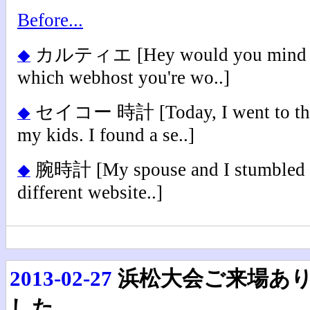
Before...
カルティエ
[Hey would you mind 
◆
which webhost you're wo..]
セイコー 時計
[Today, I went to t
◆
my kids. I found a se..]
腕時計
[My spouse and I stumbled 
◆
different website..]
2013-02-27
浜松大会ご来場あ
した