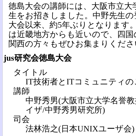
徳島大会の講師には、大阪市立大
生をお招きしました。中野先生の登
大会以来、約5年ぶりとなります
は近畿地方からも近いので、四国
関西の方々もぜひお集まりくださ
jus研究会徳島大会
タイトル
IT技術者とITコミュニティ
講師
中野秀男(大阪市立大学名誉教
イザ/中野秀男研究所)
司会
法林浩之(日本UNIXユーザ会)