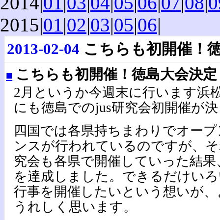
2014|
01
|
03
|
04
|
05
|
06
|
07
|
08
|
0
2015|
01
|
02
|
03
|
05
|
06
|
2013-02-04
こちらも初開催！
こちらも初開催！徳島大会決定
■
2月というか今週末に行います浜
にも徳島でのjus研究会初開催が
四国では各県持ちまわりでオープ
ンスが行われているのですが、それ
究会も各県で開催していった結果
を達成しました。できるだけいろい
行事を開催したいという想いが、
うれしく思います。