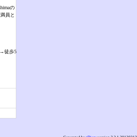
shimaの
一満員と
車→徒歩5