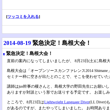
[
ツッコミを入れる
]
2014-08-19
緊急決定！島根大会！
緊急決定！島根大会！
■
直前の案内になってしまいましたが、 8月23日(土)に島
島根大会は「オープンソースカンファレンス2014 Shim
セミナー枠に空きが出たとのことで、そこを使わせていた
講師はjus幹事の榎さんと、島根大学の野田先生にお願い
ありますが対談という形でお送りする予定です。 お楽し
ところで、8月23日は
Lightweight Language Diver
(LL Di
があるのですが、またやってしまいました。 お時間あり