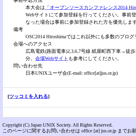
事前申込方法
本大会は
「オープンソースカンファレンス2014 Hiros
Webサイトにて参加登録を行ってください。事前
なった場合は事前に参加登録された方を優先しま
備考
OSC2014 Hiroshimaではこれ以外にも多
会場へのアクセス
広島電鉄(路面電車)2,3,6,7号線 紙屋町西下車→
分。
会場Webサイト
も参考にしてください。
問い合わせ先
日本UNIXユーザ会(E-mail: office[at]jus.or.jp)
[
ツッコミを入れる
]
Copyright (C) Japan UNIX Society. All Rights Reserved.
このページに関するお問い合わせは office [at] jus.or.jp 