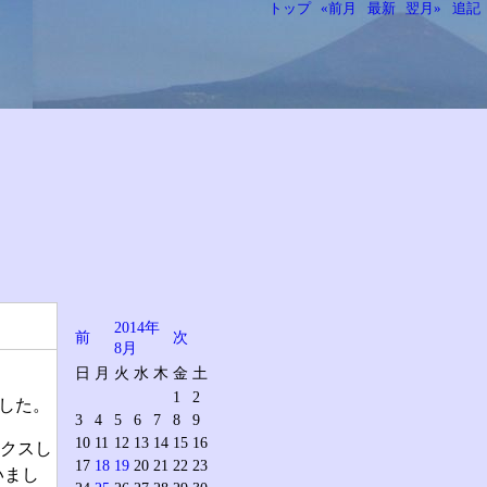
トップ
«前月
最新
翌月»
追記
2014年
前
次
8月
日
月
火
水
木
金
土
1
2
ました。
3
4
5
6
7
8
9
10
11
12
13
14
15
16
ックスし
17
18
19
20
21
22
23
いまし