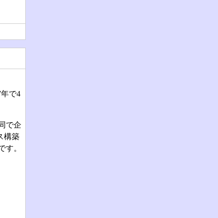
7年で4
同で企
ス構築
定です。