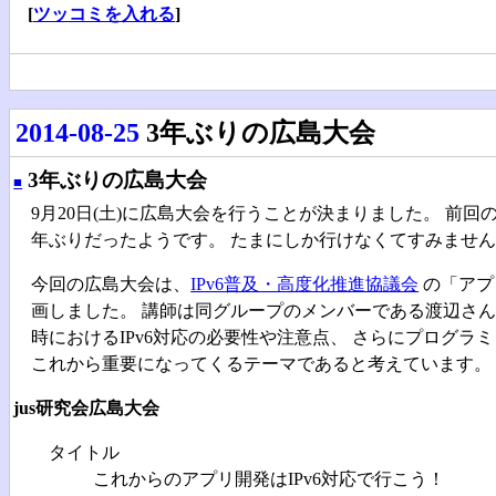
[
ツッコミを入れる
]
2014-08-25
3年ぶりの広島大会
3年ぶりの広島大会
■
9月20日(土)に広島大会を行うことが決まりました。 前回の
年ぶりだったようです。 たまにしか行けなくてすみませ
今回の広島大会は、
IPv6普及・高度化推進協議会
の「アプ
画しました。 講師は同グループのメンバーである渡辺さん
時におけるIPv6対応の必要性や注意点、 さらにプログラ
これから重要になってくるテーマであると考えています。
jus研究会広島大会
タイトル
これからのアプリ開発はIPv6対応で行こう！