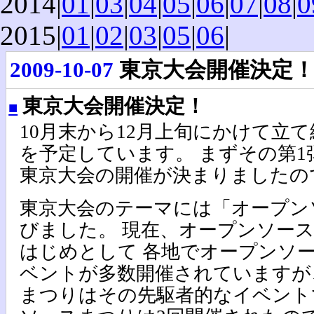
2014|
01
|
03
|
04
|
05
|
06
|
07
|
08
|
0
2015|
01
|
02
|
03
|
05
|
06
|
2009-10-07
東京大会開催決定
東京大会開催決定！
■
10月末から12月上旬にかけて立
を予定しています。 まずその第1弾
東京大会の開催が決まりましたの
東京大会のテーマには「オープン
びました。 現在、オープンソー
はじめとして 各地でオープンソ
ベントが多数開催されていますが
まつりはその先駆者的なイベント