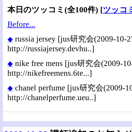
本日のツッコミ(全100件) [
ツッコ
Before...
russia jersey
[jus研究会(2009-10-27) 
◆
http://russiajersey.devhu..]
nike free mens
[jus研究会(2009-10-2
◆
http://nikefreemens.6te...]
chanel perfume
[jus研究会(2009-10-
◆
http://chanelperfume.ueu..]