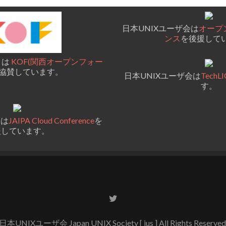
日本UNIXユーザ会は
オープ
ンス
を後援して
 は
KOF(関西オープンフォー
協賛しています。
日本UNIXユーザ会は
TechL
す。
会は
JAIPA Cloud Conference
を
援しています。
Go
to
Twitter
日本UNIXユーザ会 Japan UNIX Society [ jus ] All Rights Reserved