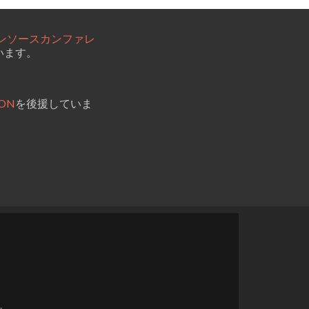
ンソースカンファレ
います。
ION
を後援していま
.