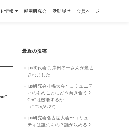
ト情報
運用研究会
活動履歴
会員ページ
最近の投稿
jus初代会長 岸田孝一さんが逝去
されました
jus研究会札幌大会〜コミュニテ
ィのもめごとにどう向き合う？
nuC
CoCは機能するか～
（2026/6/27）
jus研究会名古屋大会〜コミュニ
ティは誰のもの？誰が決める？