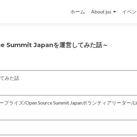
コ
ン
ホーム
About jus
イベン
テ
ン
ツ
へ
ce Summit Japanを運営してみた話～
ス
キ
ッ
プ
運営してみた話
ズ/Open Source Summit Japanボランティアリーダー/Li