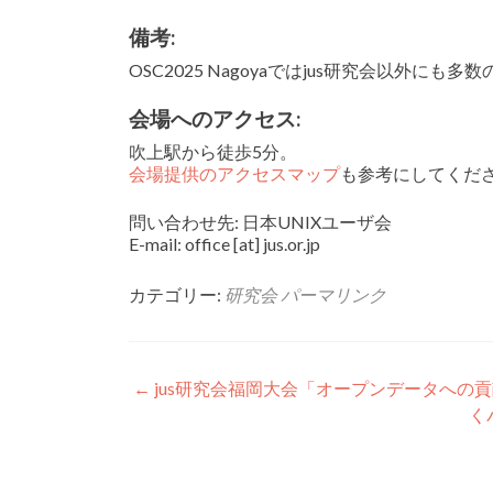
備考:
OSC2025 Nagoyaではjus研究会以外
会場へのアクセス:
吹上駅から徒歩5分。
会場提供のアクセスマップ
も参考にしてくだ
問い合わせ先: 日本UNIXユーザ会
E-mail: office [at] jus.or.jp
カテゴリー:
研究会
パーマリンク
投
←
jus研究会福岡大会「オープンデータへの貢献と活
く
稿
ナ