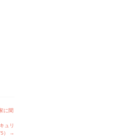
。
動家に聞
セキュリ
/5）
→