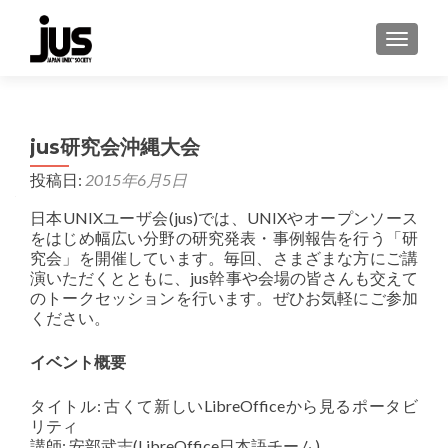
ナビゲ
jus研究会沖縄大会
投稿日:
2015年6月5日
日本UNIXユーザ会(jus)では、UNIXやオープンソース
をはじめ幅広い分野の研究発表・事例報告を行う「研
究会」を開催しています。毎回、さまざまな方にご講
演いただくとともに、jus幹事や会場の皆さんも交えて
のトークセッションを行います。ぜひお気軽にご参加
ください。
イベント概要
タイトル: 古くて新しいLibreOfficeから見るポータビ
リティ
講師: 安部武志(LibreOffice日本語チーム)