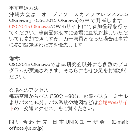
事前申込方法:
沖縄大会は「オープンソースカンファレンス2015
Okinawa」(OSC2015 Okinawa)の中で開催します。
OSC2015 Okinawa
のWebサイトにて参加登録を行っ
てください。事前登録せずに会場に直接お越しいただ
いても参加できますが、万一満員となった場合は事前
に参加登録された方を優先します。
備考:
OSC2015 Okinawaではjus研究会以外にも多数のプロ
グラムが実施されます。そちらにもぜひ足をお運びく
ださい。
会場へのアクセス:
那覇空港からバスで50分～80分、那覇バスターミナル
よりバスで40分。バス系統や地図などは
会場Webサイ
ト
の「交通アクセス」をご覧ください。
問い合わせ先:日本UNIXユーザ会 (E-mail:
office@jus.or.jp)