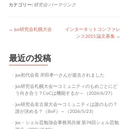
カテゴリー:
研究会
パーマリンク
投
←
jus研究会札幌大会
インターネットコンファレ
ンス2015 論文募集
→
稿
ナ
最近の投稿
ビ
ゲ
jus初代会長 岸田孝一さんが逝去されました
ー
jus研究会札幌大会〜コミュニティのもめごとにど
シ
う向き合う？CoCは機能するか～（2026/6/27）
ョ
jus研究会名古屋大会〜コミュニティは誰のもの？
ン
誰が決める？（BoF）～（2026/5/23）
jus・シェル芸勉強会事務局共催 第74回シェル芸勉