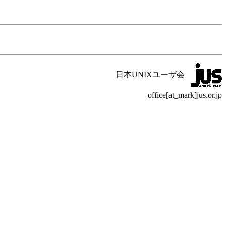
日本UNIXユーザ会
office[at_mark]jus.or.jp