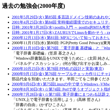
過去の勉強会(2000年度)
2001年5月29日(火) 第85回 多言語ドメイン技術のあれや
2001年4月25日(水) 第84回 常時接続環境でのセキュリティ 
日時: 2001年3月28日(水) postfix入門 ～ postfix的MTA考
日時: 2001年1月17日(水) ZAURUSでLinuxを動かそう - z
2000年12月13日(水) 第81回: MP3について知っておきた
2000年11月15日(水) 第80回: PGP(Pretty Good Privacy)(東
2000年11月10日(金) 第79回 「電子辞書 基礎編」と
「電子辞書 基礎編」(笠原 基之さん)
「Windows辞書製品をUNIXで使うために」(太田 純さん
「パネルディスカッション」(何が飛び出すかお楽しみ…
2000年10月25日(水) 第78回 PPMLの設計と実装(東京)
2000年9月15日(金) 第76回 ケーブルチェッカ作りにチャ
部品代金を別途いただきます。半田ごてをご持参くださ
2000年9月6日(水) 第75回Linuxの中で使うWindows -
2000年8月30日(水) ☆第74回: Perlで使うオブジェクト指向
2000年7月28日(金) ☆第73回: 電子辞書にまつわる
「UNIX上で電子辞書を活用しよう」(高林 哲さん)
「辞書の自由」(かずひこさん)
「パネルディスカッション」(高林 哲さん、かずひこさん