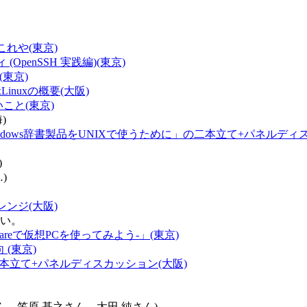
これや(東京)
(OpenSSH 実践編)(東京)
究(東京)
xLinuxの概要(大阪)
いこと(東京)
海)
「Windows辞書製品をUNIXで使うために」の二本立て+パネルディ
)
)
レンジ(大阪)
い。
VMwareで仮想PCを使ってみよう-」(東京)
 (東京)
話題２本立て+パネルディスカッション(大阪)
、笠原 基之さん、太田 純さん)